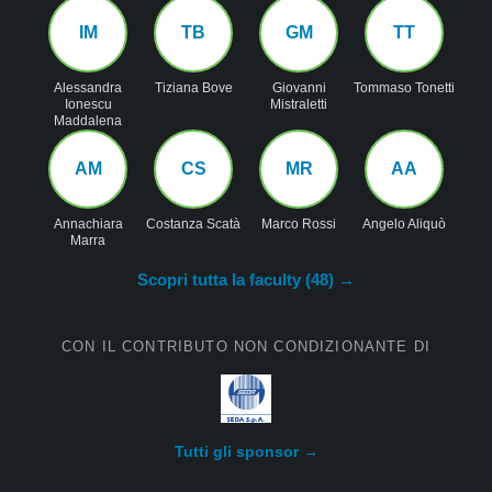
IM
TB
GM
TT
Alessandra
Tiziana Bove
Giovanni
Tommaso Tonetti
Ionescu
Mistraletti
Maddalena
AM
CS
MR
AA
Annachiara
Costanza Scatà
Marco Rossi
Angelo Aliquò
Marra
Scopri tutta la faculty (
48
) →
CON IL CONTRIBUTO NON CONDIZIONANTE DI
Tutti gli sponsor →