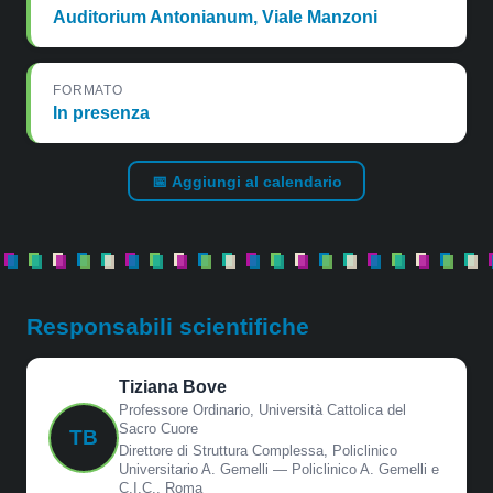
Auditorium Antonianum, Viale Manzoni
FORMATO
In presenza
📅 Aggiungi al calendario
Responsabili scientifiche
Tiziana Bove
Professore Ordinario, Università Cattolica del
Sacro Cuore
TB
Direttore di Struttura Complessa, Policlinico
Universitario A. Gemelli — Policlinico A. Gemelli e
C.I.C., Roma