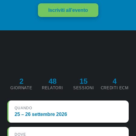
Iscriviti all’evento
2
48
15
4
GIORNATE
RELATORI
SESSIONI
CREDITI ECM
QUANDO
25 – 26 settembre 2026
DOVE